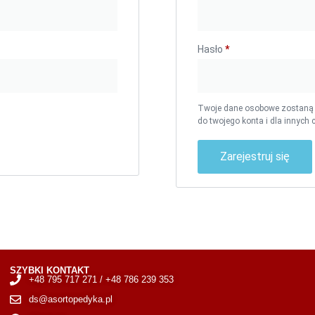
Hasło
*
Twoje dane osobowe zostaną u
do twojego konta i dla innych
Zarejestruj się
SZYBKI KONTAKT
+48 795 717 271 / +48 786 239 353
ds@asortopedyka.pl